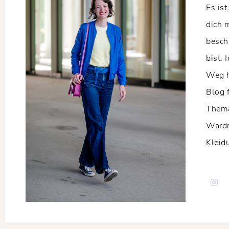
Es ist
dich 
besch
bist. 
Weg h
Blog 
Thema
Wardr
Kleid