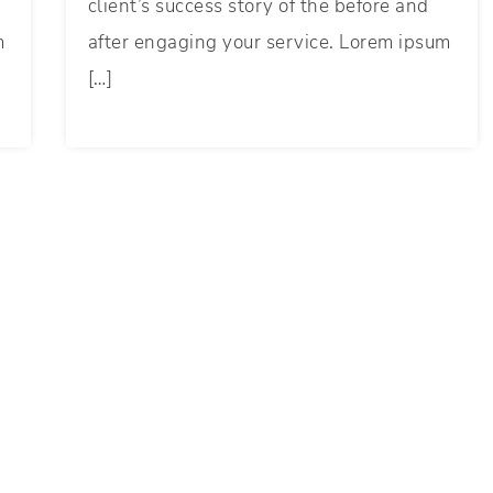
client’s success story of the before and
m
after engaging your service. Lorem ipsum
[…]