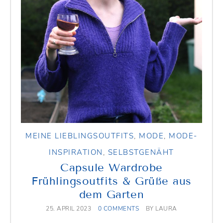
MEINE LIEBLINGSOUTFITS
,
MODE
,
MODE-
INSPIRATION
,
SELBSTGENÄHT
Capsule Wardrobe
Frühlingsoutfits & Grüße aus
dem Garten
25. APRIL 2023
0 COMMENTS
BY
LAURA