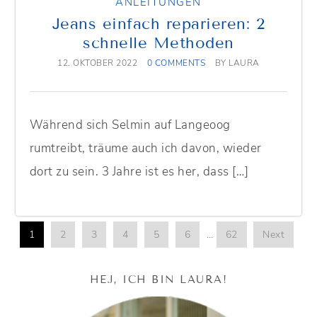
ANLEITUNGEN
Jeans einfach reparieren: 2
schnelle Methoden
12. OKTOBER 2022
0 COMMENTS
BY
LAURA
Während sich Selmin auf Langeoog
rumtreibt, träume auch ich davon, wieder
dort zu sein. 3 Jahre ist es her, dass […]
1
2
3
4
5
6
…
62
Next
HEJ, ICH BIN LAURA!