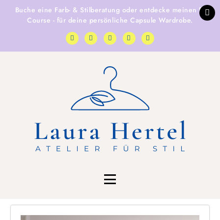
Buche eine
Farb- & Stilberatung
oder entdecke
meinen E-
Course
- für deine persönliche Capsule Wardrobe.