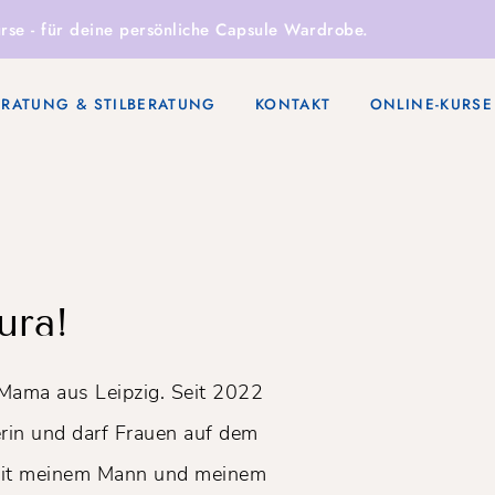
rse
- für deine persönliche Capsule Wardrobe.
ERATUNG & STILBERATUNG
KONTAKT
ONLINE-KURSE
ura!
 Mama aus Leipzig. Seit 2022
rin und darf Frauen auf dem
e mit meinem Mann und meinem