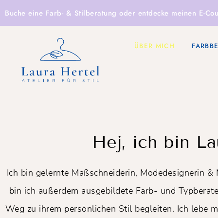
Buche eine
Farb- & Stilberatung
oder entdecke
meinen E-Cou
ÜBER MICH
FARBB
Hej, ich bin La
Ich bin gelernte Maßschneiderin, Modedesignerin &
bin ich außerdem ausgebildete Farb- und Typberate
Weg zu ihrem persönlichen Stil begleiten. Ich leb