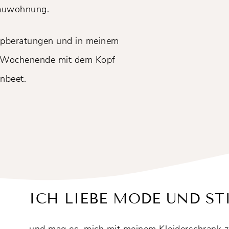
tbauwohnung.
ypberatungen und in meinem
 Wochenende mit dem Kopf
nbeet.
ICH LIEBE MODE UND STIL
und mag es, mich mit meinem Kleiderschrank zu