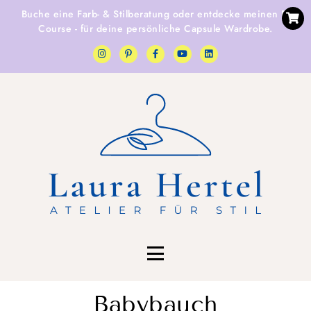
Buche eine
Farb- & Stilberatung
oder entdecke
meinen E-
Course
- für deine persönliche Capsule Wardrobe.
Babybauch