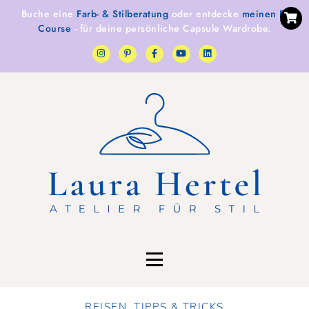
Buche eine
Farb- & Stilberatung
oder entdecke
meinen E-
Course
- für deine persönliche Capsule Wardrobe.
REISEN
,
TIPPS & TRICKS