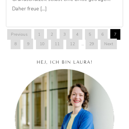
Daher freue […]
Previous
1
2
3
4
5
6
7
8
9
10
11
12
…
29
Next
HEJ, ICH BIN LAURA!