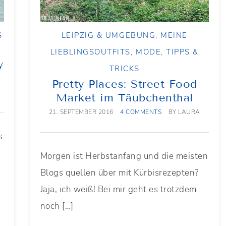
S
LEIPZIG & UMGEBUNG
,
MEINE
LIEBLINGSOUTFITS
,
MODE
,
TIPPS &
y
TRICKS
Pretty Places: Street Food
Market im Täubchenthal
21. SEPTEMBER 2016
4 COMMENTS
BY
LAURA
s
Morgen ist Herbstanfang und die meisten
Blogs quellen über mit Kürbisrezepten?
Jaja, ich weiß! Bei mir geht es trotzdem
noch […]