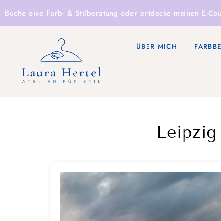
Buche eine
Farb- & Stilberatung
oder entdecke
meinen E-Cou
ÜBER MICH
FARBB
Leipzi