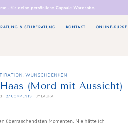
rse
- für deine persönliche Capsule Wardrobe.
ERATUNG & STILBERATUNG
KONTAKT
ONLINE-KURSE
PIRATION
,
WUNSCHDENKEN
 Haas (Mord mit Aussicht)
13
27 COMMENTS
BY
LAURA
en überraschendsten Momenten. Nie hätte ich