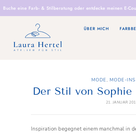
Buche eine
Farb- & Stilberatung
oder entdecke
meinen E-Cou
ÜBER MICH
FARBB
MODE
,
MODE-INS
Der Stil von Sophie
21. JANUAR 20
Inspiration begegnet einem manchmal in d