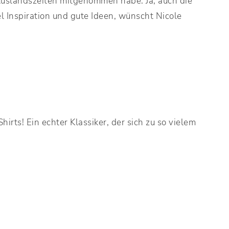
Auslandszeiten mitgenommen habe. Ja, auch die
el Inspiration und gute Ideen, wünscht Nicole
hirts! Ein echter Klassiker, der sich zu so vielem