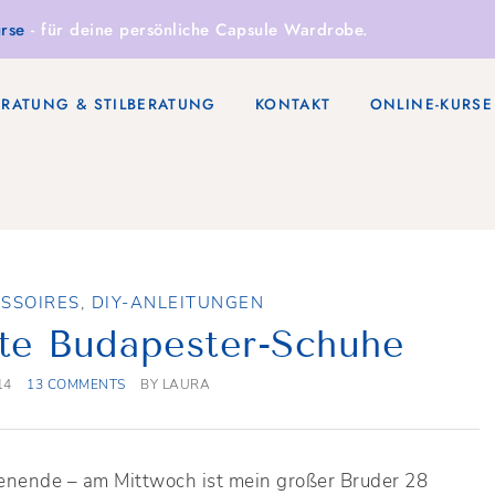
rse
- für deine persönliche Capsule Wardrobe.
ERATUNG & STILBERATUNG
KONTAKT
ONLINE-KURSE
ESSOIRES
,
DIY-ANLEITUNGEN
te Budapester-Schuhe
14
13 COMMENTS
BY
LAURA
enende – am Mittwoch ist mein großer Bruder 28