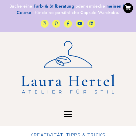
Buche eine
Farb- & Stilberatung
oder entdecke
meinen E-
Course
- für deine persönliche Capsule Wardrobe.
KREATIVITÄT
,
TIPPS & TRICKS