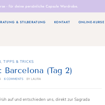
rse
- für deine persönliche Capsule Wardrobe.
ERATUNG & STILBERATUNG
KONTAKT
ONLINE-KURSE
N
,
TIPPS & TRICKS
: Barcelona (Tag 2)
4
6 COMMENTS
BY
LAURA
rüh auf und entschieden uns, direkt zur Sagrada