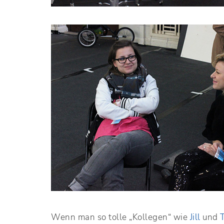
Wenn man so tolle „Kollegen“ wie
Jill
und