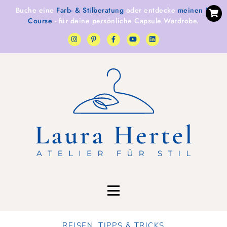
Buche eine
Farb- & Stilberatung
oder entdecke
meinen E-
Course
- für deine persönliche Capsule Wardrobe.
REISEN
,
TIPPS & TRICKS