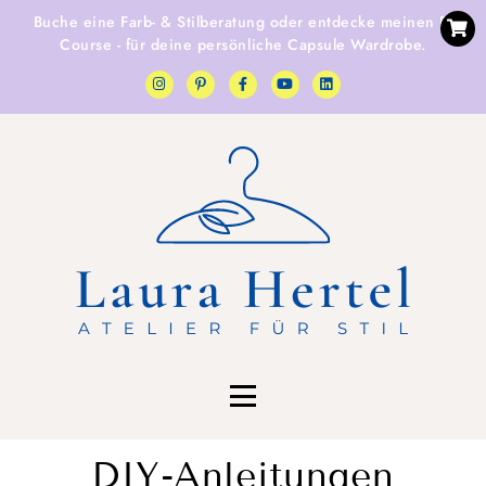
Buche eine
Farb- & Stilberatung
oder entdecke
meinen E-
Course
- für deine persönliche Capsule Wardrobe.
DIY-Anleitungen