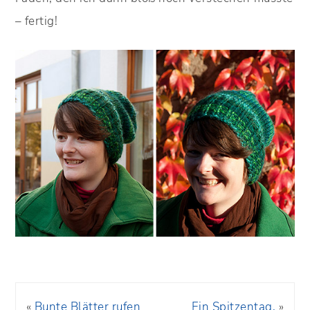
– fertig!
«
Bunte Blätter rufen
Ein Spitzentag.
»