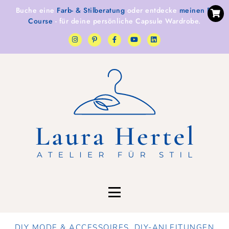
Buche eine
Farb- & Stilberatung
oder entdecke
meinen E-
Course
- für deine persönliche Capsule Wardrobe.
DIY MODE & ACCESSOIRES
,
DIY-ANLEITUNGEN