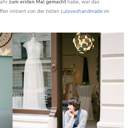
Jahr
zum ersten Mal gemacht
habe, war das
n initiiert von der tollen
Luloveshandmade
im