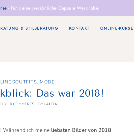
rse
- für deine persönliche Capsule Wardrobe.
ERATUNG & STILBERATUNG
KONTAKT
ONLINE-KURSE
BLINGSOUTFITS
,
MODE
kblick: Das war 2018!
018
0 COMMENTS
BY
LAURA
ar! Während ich meine
liebsten Bilder von 2018