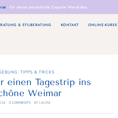
rse
- für deine persönliche Capsule Wardrobe.
ERATUNG & STILBERATUNG
KONTAKT
ONLINE-KURSE
MGEBUNG
,
TIPPS & TRICKS
r einen Tagestrip ins
chöne Weimar
018
0 COMMENTS
BY
LAURA