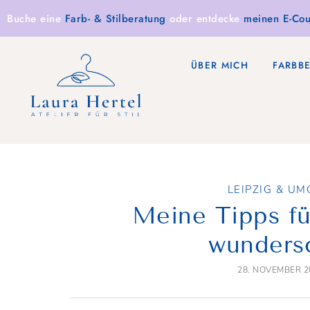
Buche eine
Farb- & Stilberatung
oder entdecke
meinen E-Cou
ÜBER MICH
FARBB
LEIPZIG & U
Meine Tipps fü
wunders
28. NOVEMBER 2