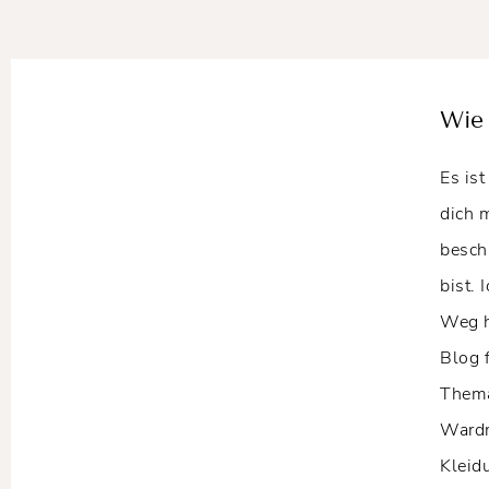
Wie 
Es ist
dich 
besch
bist. 
Weg h
Blog 
Thema
Wardr
Kleid