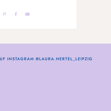
UF INSTAGRAM @LAURA.HERTEL_LEIPZIG