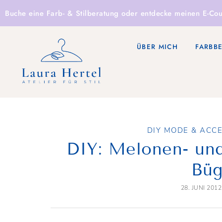
Buche eine
Farb- & Stilberatung
oder entdecke
meinen E-Cou
ÜBER MICH
FARBB
DIY MODE & ACC
DIY: Melonen- un
Büg
28. JUNI 2012