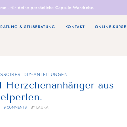
rse
- für deine persönliche Capsule Wardrobe.
ERATUNG & STILBERATUNG
KONTAKT
ONLINE-KURSE
ESSOIRES
,
DIY-ANLEITUNGEN
d Herzchenanhänger aus
elperlen.
9 COMMENTS
BY
LAURA