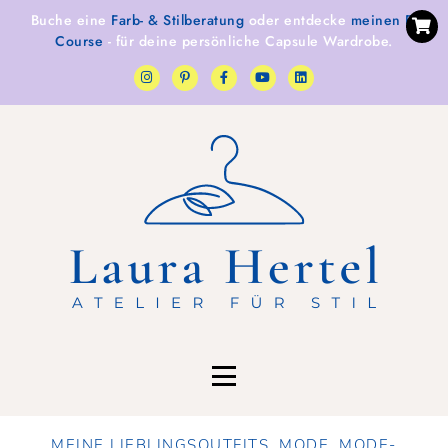
Buche eine
Farb- & Stilberatung
oder entdecke
meinen E-
Course
- für deine persönliche Capsule Wardrobe.
MEINE LIEBLINGSOUTFITS
,
MODE
,
MODE-